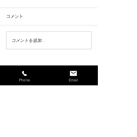
つり大花火大会当日のご
宿泊について
素泊まり（花火チケット・各
コメント
種送迎なし）でのお部屋抽選
のご案内 「花火のチケットは
確保できたが、泊まる場所
コメントを追加…
2026年度【長
が…」とのお声を例年いただ
花火大会】宿泊
きます。 そこで、昨年、一昨
お知らせ
年と例年販売していなかった
特殊なお部屋を販売したとこ
ろ好評いただきましたので、
Phone
Email
​越後長岡 よもぎひら温泉
本年も8/3のみとはなりますが
販売させていただきます。 今
回の募集内容は、 『素泊まり
〒940-1122
（夕、朝食無し）、花火チケ
新潟県長岡市蓬平町甲130-1
ット手配なし、各種送迎な
TEL:0258-23-2121
し』 ※ご自身で移動手段
FAX:
0258-23-2783
E-Mail
info@yomoyama.co.jp
当旅館パンフレットをDL