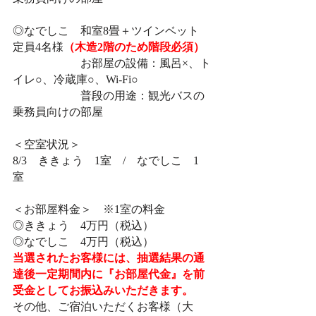
◎なでしこ　和室8畳＋ツインベット　
定員4名様
（木造2階のため階段必須）
　　　　　　お部屋の設備：風呂×、ト
イレ○、冷蔵庫○、Wi-Fi○
　　　　　　普段の用途：観光バスの
乗務員向けの部屋　
＜空室状況＞
8/3　ききょう　1室　/　なでしこ　1
室　
＜お部屋料金＞　※1室の料金
◎ききょう　4万円（税込）
◎なでしこ　4万円（税込）
当選されたお客様には、抽選結果の通
達後一定期間内に『お部屋代金』を前
受金としてお振込みいただきます。
その他、ご宿泊いただくお客様（大