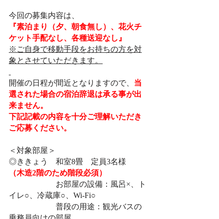
今回の募集内容は、
『素泊まり（夕、朝食無し）、花火チ
ケット手配なし、各種送迎なし』
※ご自身で移動手段をお持ちの方を対
象とさせていただきます。
開催の日程が間近となりますので、
当
選された場合の宿泊辞退は承る事が出
来ません。
下記記載の内容を十分ご理解いただき
ご応募ください。
＜対象部屋＞
◎ききょう　和室8畳　定員3名様　
（木造2階のため階段必須）
　　　　　　お部屋の設備：風呂×、ト
イレ○、冷蔵庫○、Wi-Fi○
　　　　　　普段の用途：観光バスの
乗務員向けの部屋